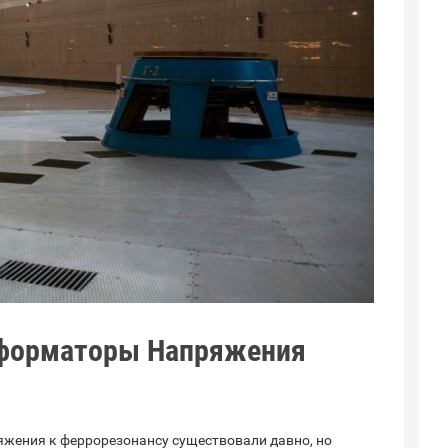
сформаторы Напряжения
жения к феррорезонансу существовали давно, но