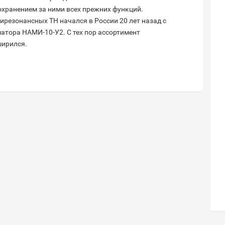
охранением за ними всех прежних функций.
езонансных ТН начался в России 20 лет назад с
тора НАМИ-10-У2. С тех пор ассортимент
ширился.