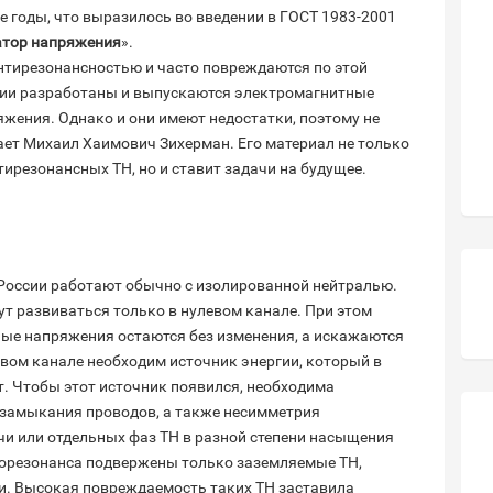
е годы, что выразилось во введении в ГОСТ 1983-2001
тор напряжения
».
тирезонансностью и часто повреждаются по этой
сии разработаны и выпускаются электромагнитные
яжения. Однако и они имеют недостатки, поэтому не
ает Михаил Хаимович Зихерман. Его материал не только
ирезонансных ТН, но и ставит задачи на будущее.
 России работают обычно с изолированной нейтралью.
ут развиваться только в нулевом канале. При этом
ые напряжения остаются без изменения, а искажаются
евом канале необходим источник энергии, который в
. Чтобы этот источник появился, необходима
 замыкания проводов, а также несимметрия
и или отдельных фаз ТН в разной степени насыщения
орезонанса подвержены только заземляемые ТН,
. Высокая повреждаемость таких ТН заставила