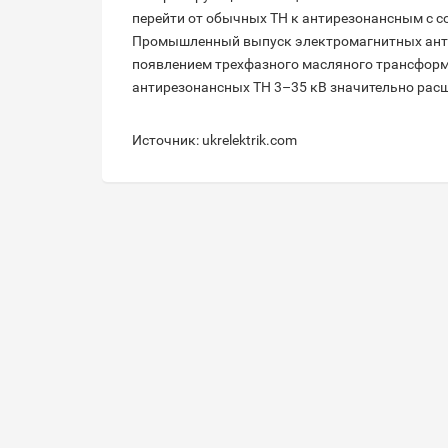
перейти от обычных ТН к антирезонансным с с
Промышленный выпуск электромагнитных антир
появлением трехфазного масляного трансформа
антирезонансных ТН 3–35 кВ значительно рас
Источник: ukrelektrik.com