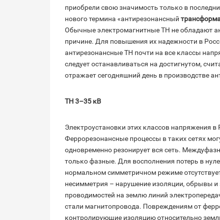
приобрели свою значимость только в последни
нового термина «антирезонансный
трансформа
Обычные электромагнитные ТН не обладают ан
причине. Для повышения их надежности в Рос
антирезонансные ТН почти на все классы напр
следует останавливаться на достигнутом, счит
отражает сегодняшний день в производстве ант
ТН 3–35 кВ
Электроустановки этих классов напряжения в
Феррорезонансные процессы в таких сетях мог
одновременно резонирует вся сеть. Междуфазн
только фазные. Для восполнения потерь в нул
нормальном симметричном режиме отсутствует
несимметрия – нарушение изоляции, обрывы и
проводимостей на землю линий электропередач
стали магнитопровода. Повреждениям от ферр
контролирующие изоляцию относительно земли