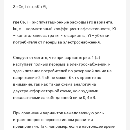
Зi=Cэ, i+kн, эКi+Уi,
где Cэ, i – эксплуатационные расходы i-го варианта,
kн, э – нормативный коэффициент эффективности, Кi
– капитальные затраты i-го варианта, Уi – убытки
потребителя от перерыва электроснабжения.
Следует отметить, что при варианте рис. 1 (а)
наступает полный перерыв в электроснабжении, и
здесь питание потребителей по резервной линии на
напряжение 0, 4 кВ не может быть принято во
внимание, так как такая схема аналогична
двухтрансформаторной схеме, но с худшими
показателями за счёт длинной лини 0, 4 кВ.
При сравнении вариантов немаловажную роль
играет вопрос о перспективном развитии
предприятия. Так, например, если в настоящее время