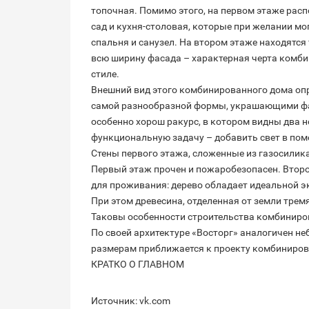
топочная. Помимо этого, на первом этаже рас
сад и кухня-столовая, которые при желании мо
спальня и санузел. На втором этаже находятся
всю ширину фасада – характерная черта комб
стиле.
Внешний вид этого комбинированного дома оп
самой разнообразной формы, украшающими фа
особенно хорош ракурс, в котором видны два
функциональную задачу – добавить свет в по
Стены первого этажа, сложенные из газосилик
Первый этаж прочен и пожаробезопасен. Втор
для проживания: дерево обладает идеальной э
При этом древесина, отделенная от земли тремя
Таковы особенности строительства комбиниро
По своей архитектуре «Восторг» аналогичен н
размерам приближается к проекту комбиниров
КРАТКО О ГЛАВНОМ
Источник: vk.com