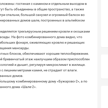
положены: гостиная с камином и отдельным выходом в
гут быть объединены в общее пространство, а также
 три спальни, большой санузел и огромный балкон во
инированных домов шале, построенных в альпийском
ределяется трехъярусным решением кровли и окошками
сады. На фото комбинированного дома видно, что
 небольших фонаря, оживляющих кровлю и решающих
мещения мансарды.
атных блоков, обеспечивают хорошее теплосбережение.
ой бревенчатый этаж наилучшим образом приспособлен
кологией и дышит, регулируя микроклимат в жилище.
 с лишним метрами камня, не страдает от влаги.
ванных домов.
ебольшому комбинированному дому «Бужарово-2», а по
анного дома «Шале-2».