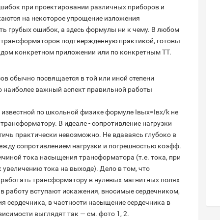
шибок при проектировании различных приборов и
жаются на некоторое упрощение изложения
ь грубых ошибок, а здесь формулы ни к чему. В любом
а трансформаторов подтвержденную практикой, готовы
ждом конкретном приложении или по конкретным ТТ.
ов обычно посвящается в той или иной степени
то наиболее важный аспект правильной работы
о известной по школьной физике формуле Iвых=Iвх/k не
 трансформатору. В идеале - сопротивление нагрузки
стичь практически невозможно. Не вдаваясь глубоко в
ежду сопротивлением нагрузки и погрешностью коэфф.
ичиной тока насыщения трансформатора (т.е. тока, при
 увеличению тока на выходе). Дело в том, что
 работать трансформатору в нулевых магнитных полях
 в работу вступают искажения, вносимые сердечником,
ия сердечника, в частности насыщение сердечника в
исимости выглядят так — см. фото 1, 2.