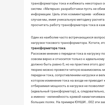
трансформаторы тока и избежать некоторых о
систем. «Матерые» разработчики пусть не оби
информации. Цель этих комментариев - избежат
случае мы, имея уникальную методику расчет
просчитать работу трансформатора тока в ка
Один из наиболее часто встречающихся вопрос
нагрузке токового трансформатора. Кстати, э
трансформатора тока
.
Расхожее мнение о передаче тока в нагрузку п
совсем верно и относится только к идеальному
должно быть равно 0, но на практике этого до
теорию можно провести четкую взаимосвязь м
передачи тока, сопротивлением нагрузки и вел
котором изменение тока на входе не приводит к
отбираемая мощность в нагрузке не позволяет
(идеальный трансформатор), а, следовательно,
а именно - нелинейность кривой намагничиван
больших полях. На примере ЮНШИ...002 эти зав